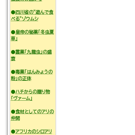
●
四川省の”遊んで食
べる”ゾウムシ
●
皇帝の秘薬「冬虫夏
草」
●
霊薬「九龍虫」の盛
衰
●
毒薬「はんみょうの
粉」の正体
●
ハチからの贈り物
「ヴァーム」
●
食材としてのアリの
仲間
●
アフリカのシロアリ