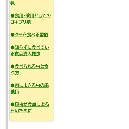
猟
●
食用・薬用としての
ゴキブリ類
●
クモを食べる習俗
●
知らずに食べてい
る食品混入昆虫
●
食べられる虫と食
べ方
●
肉にまさる虫の栄
養価
●
昆虫が食卓に上る
日のために