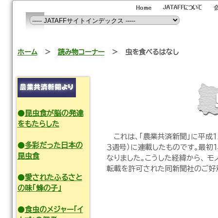
ホーム
＞
読み物コーナー
＞
虫を食べるはなし
●
昆虫食が脳の発達
をもたらした
これは、「農業共済新聞」に平成１２
●
多彩だった日本の
３週号）に連載したものです。最初
昆虫食
なりました。こうした経緯から、 
転載を許可された同新聞社のご好
●
愛されたふるさと
の味「蜂の子」
●
食虫のメジャー「イ