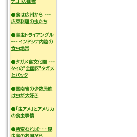
ナゴ」の佃煮
●
食は広州から ---
広東料理の虫たち
●
食虫トライアングル
--- インドシナ内陸の
食虫地帯
●
タガメ食文化圏 ---
タイの”全国区”タガメ
とバッタ
●
雲南省の少数民族
は虫が大好き
●
「虫アメ」とアメリカ
の食虫事情
●
所変われば……昆
虫食のお国がら