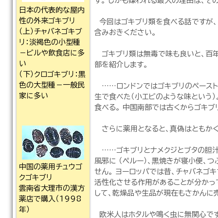
す。 しかも嫌われる最大の理由は、そ
日本の代表的な屋内
性の外来ゴキブリ
今回はゴキブリ類を食べる話ですが、
（上）チャバネゴキブ
含みおきください。
リ：淡褐色の小型種
－ビルや飲食店に多
ゴキブリ類は無毒で味も良いと、百年
い
部を紹介します。
（下）クロゴキブリ：黒
色の大型種－一般民
……ロンドンではゴキブリのペースト
家に多い
生で食べた（小エビのような味という
食べる。 中国南部では古くからゴキブ
さらに薬用となると、真偽はともかく
……ゴキブリとナメクジとブタの胆汁を
風邪に （ペルー）、黒焼きが寝小便、
中国の薬用チュウゴ
せん。 ヨーロッパでは昔、チャバネゴ
クゴキブリ
活性化させる作用があることが分かっ
雲南省大理市の漢方
して、乾燥品や生品が現在もさかんに
薬店で購入（1998
年）
欧米人はホタルや鳴く虫に無関心です