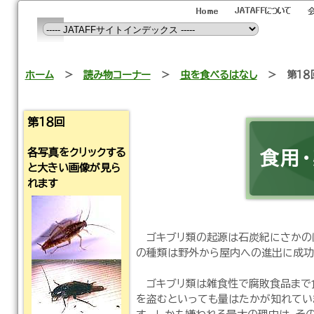
ホーム
＞
読み物コーナー
＞
虫を食べるはなし
＞
第１８
第１８回
各写真をクリックする
食用
と大きい画像が見ら
れます
ゴキブリ類の起源は石炭紀にさかのぼ
の種類は野外から屋内への進出に成功
ゴキブリ類は雑食性で腐敗食品まで食
を盗むといっても量はたかが知れてい