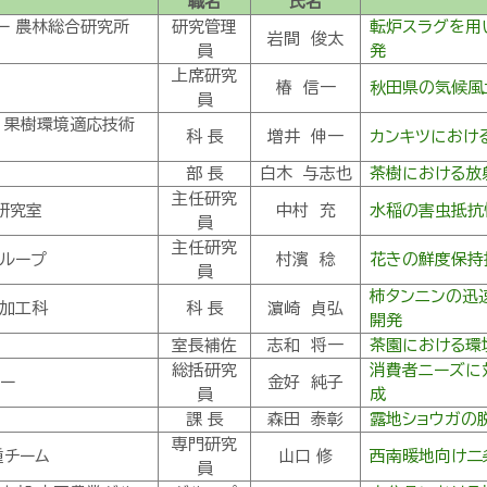
職名
氏名
ー 農林総合研究所
研究管理
転炉スラグを用
岩間 俊太
員
発
上席研究
椿 信一
秋田県の気候風
員
 果樹環境適応技術
科 長
増井 伸一
カンキツにおけ
部 長
白木 与志也
茶樹における放
主任研究
研究室
中村 充
水稲の害虫抵抗
員
主任研究
グループ
村濱 稔
花きの鮮度保持
員
柿タンニンの迅
部加工科
科 長
濵崎 貞弘
開発
室長補佐
志和 将一
茶園における環
総括研究
消費者ニーズに
ー
金好 純子
員
成
課 長
森田 泰彰
露地ショウガの
専門研究
種チーム
山口 修
西南暖地向け二
員