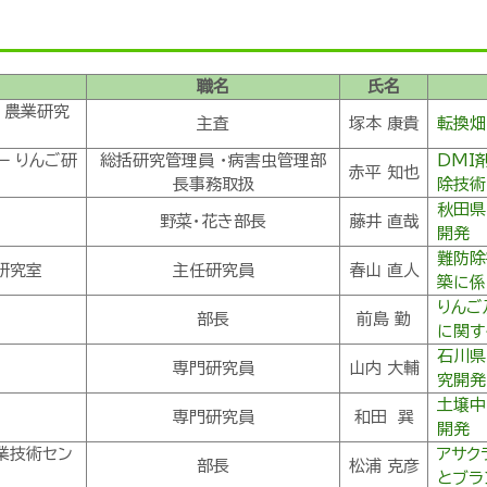
職名
氏名
 農業研究
主査
塚本 康貴
転換畑
 りんご研
総括研究管理員 ・病害虫管理部
DMI
赤平 知也
長事務取扱
除技術
秋田県
野菜・花き部長
藤井 直哉
開発
難防除
研究室
主任研究員
春山 直人
築に係
りんご
部長
前島 勤
に関す
石川県
専門研究員
山内 大輔
究開発
土壌中
専門研究員
和田 巽
開発
業技術セン
アサク
部長
松浦 克彦
とブラ