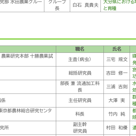
究部 水田農業グルー
グループ
大分県における
白石 真貴夫
長
と育種
職名
氏名
 農業研究本部 十勝農業試
主査（病虫）
三宅 規文
総括研究員
吉田 修一
部長 兼 流通加工科
三浦 吉則
長
携係
主任研究員
大澤 実
東京都農林総合研究センタ
科長
竹内 純
副主幹
研究所
村田 和優
研究員