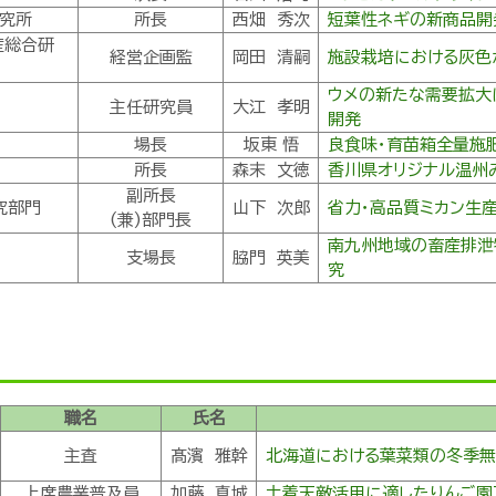
研究所
所長
西畑 秀次
短葉性ネギの新商品開
産総合研
経営企画監
岡田 清嗣
施設栽培における灰色
ウメの新たな需要拡大
主任研究員
大江 孝明
開発
場長
坂東 悟
良食味・育苗箱全量施
所長
森末 文徳
香川県オリジナル温州
副所長
究部門
山下 次郎
省力・高品質ミカン生
(兼)部門長
南九州地域の畜産排泄
支場長
脇門 英美
究
職名
氏名
主査
髙濱 雅幹
北海道における葉菜類の冬季無
上席農業普及員
加藤 真城
土着天敵活用に適したりんご園