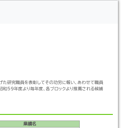
げた研究職員を表彰してその功労に報い、あわせて職員
昭和59年度より毎年度、各ブロックより推薦される候補
業績名