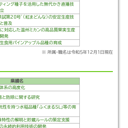
ティング種子を活用した無代かき直播技
立
果試第28号’（紅まどんな）の安定生産技
と普及
に対応した温州ミカンの高品質果実生産
開発
生食用パインアップル品種の育成
※ 所属・職名は令和５年12月１日現在
業績名
除体系の高度化
態と防除に関する研究
抗性を持つ水稲品種「ふくまるSL」等の育
味特性の解明と貯蔵ルールの策定支援
ンの永続的利用技術の開発