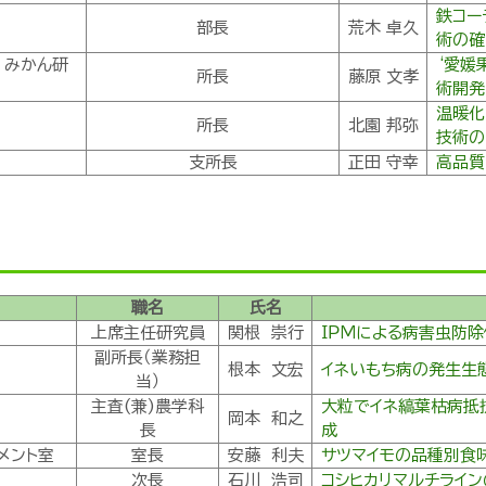
鉄コー
部長
荒木 卓久
術の確
 みかん研
‘愛媛
所長
藤原 文孝
術開発
温暖化
所長
北園 邦弥
技術の
支所長
正田 守幸
高品質
職名
氏名
上席主任研究員
関根 崇行
ＩＰＭによる病害虫防
副所長（業務担
根本 文宏
イネいもち病の発生生
当）
主査(兼)農学科
大粒でイネ縞葉枯病抵
岡本 和之
長
成
メント室
室長
安藤 利夫
サツマイモの品種別食
次長
石川 浩司
コシヒカリマルチライ