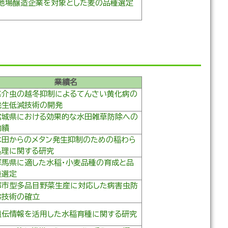
地場醸造企業を対象とした麦の品種選定
業績名
媒介虫の越冬抑制によるてんさい黄化病の
発生低減技術の開発
宮城県における効果的な水田雑草防除への
功績
水田からのメタン発生抑制のための稲わら
処理に関する研究
群馬県に適した水稲・小麦品種の育成と品
種選定
都市型多品目野菜生産に対応した病害虫防
除技術の確立
遺伝情報を活用した水稲育種に関する研究