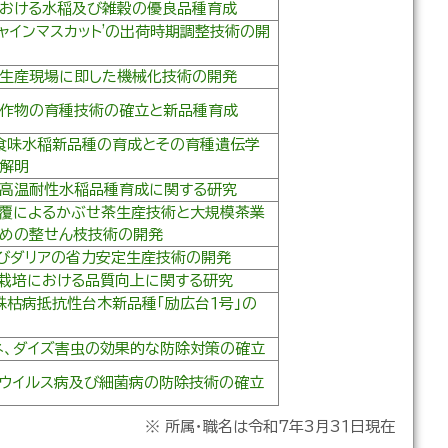
おける水稲及び雑穀の優良品種育成
シャインマスカット'の出荷時期調整技術の開
生産現場に即した機械化技術の開発
作物の育種技術の確立と新品種育成
食味水稲新品種の育成とその育種遺伝学
解明
高温耐性水稲品種育成に関する研究
覆によるかぶせ茶生産技術と大規模茶業
めの整せん枝技術の開発
びダリアの省力安定生産技術の開発
栽培における品質向上に関する研究
株枯病抵抗性台木新品種「励広台１号」の
ネ、ダイズ害虫の効果的な防除対策の確立
ウイルス病及び細菌病の防除技術の確立
※ 所属・職名は令和7年3月3１日現在