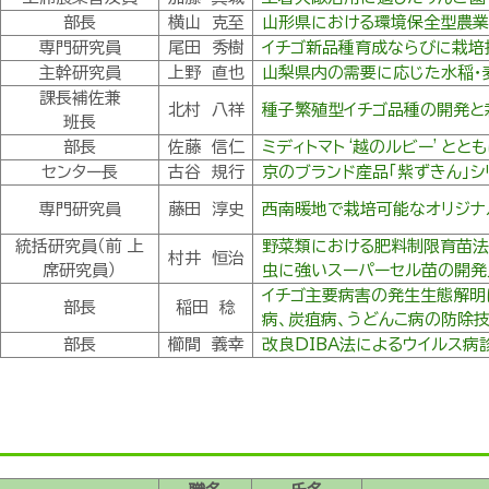
部長
横山 克至
山形県における環境保全型農
専門研究員
尾田 秀樹
イチゴ新品種育成ならびに栽培
主幹研究員
上野 直也
山梨県内の需要に応じた水稲・
課長補佐兼
北村 八祥
種子繁殖型イチゴ品種の開発と
班長
部長
佐藤 信仁
ミディトマト‘越のルビー’ととも
センター長
古谷 規行
京のブランド産品「紫ずきん」シ
専門研究員
藤田 淳史
西南暖地で栽培可能なオリジナ
統括研究員（前 上
野菜類における肥料制限育苗法
村井 恒治
席研究員）
虫に強いスーパーセル苗の開発
イチゴ主要病害の発生生態解明
部長
稲田 稔
病、炭疽病、うどんこ病の防除技
部長
櫛間 義幸
改良DIBA法によるウイルス