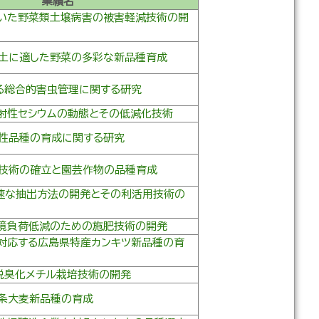
業績名
いた野菜類土壌病害の被害軽減技術の開
土に適した野菜の多彩な新品種育成
る総合的害虫管理に関する研究
射性セシウムの動態とその低減化技術
性品種の育成に関する研究
技術の確立と園芸作物の品種育成
速な抽出方法の開発とその利活用技術の
境負荷低減のための施肥技術の開発
対応する広島県特産カンキツ新品種の育
脱臭化メチル栽培技術の開発
条大麦新品種の育成