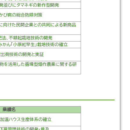
発並びにタマネギの新作型開発
かび病の総合防除対策
に向けた民間企業との共同による新商品
肥法、不耕起栽培技術の開発
みかん「小原紅早生」栽培技術の確立
産出荷技術の開発と実証
物を活用した循環型畑作農業に関する研
業績名
加温ハウス生産体系の確立
下草管理技術の開発・普及