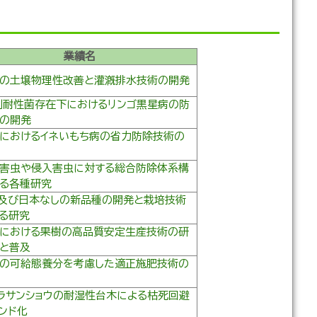
業績名
の土壌物理性改善と灌漑排水技術の開発
剤耐性菌存在下におけるリンゴ黒星病の防
の開発
におけるイネいもち病の省力防除技術の
害虫や侵入害虫に対する総合防除体系構
る各種研究
及び日本なしの新品種の開発と栽培技術
る研究
における果樹の高品質安定生産技術の研
と普及
の可給態養分を考慮した適正施肥技術の
ラサンショウの耐湿性台木による枯死回避
ンド化