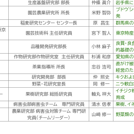
生産基盤研究部 部長
仲條 眞介
岩手県に
ブドウ'
園芸農業研究所 所長
米野 智弥
発
稲麦研究センター センター長
原 昌生
群馬県の
東京
園芸技術科 主任研究員
宮下 智人
東京特産
良質・良
品種開発研究部長
小林 麻子
的基礎の
作物研究部作物研究室 主任研究員
杉浦 和彦
愛知県の
直がけ被
茶業指導所 所長
忠谷 浩司
経営のた
研究開発部 部長
仲 照史
キクおよ
野菜・花研究室長
岡 修一
ニラ軟白
イチジク
ー
果樹研究部 総括研究員
軸丸 祥大
育成
病害虫部病害虫チーム 専門研究員
清水 信孝
果樹、イ
農業研究部 病害虫対策チーム 専門研
山崎 修一
野菜類の
究員（チームリーダー）