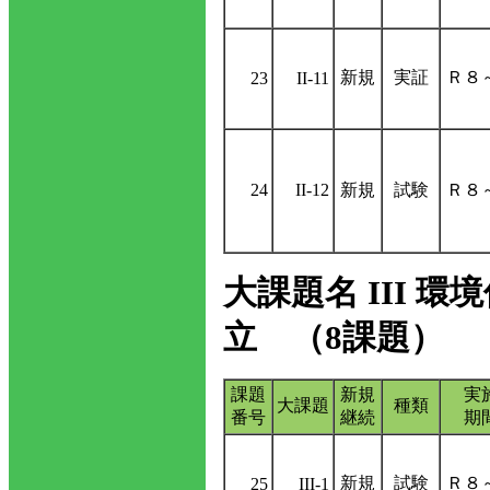
新規
実証
Ｒ８
23
II-11
24
II-12
新規
試験
Ｒ８
大課題名 III
立 （8課題）
課題
新規
実
大課題
種類
番号
継続
期
新規
試験
Ｒ８
25
III-1