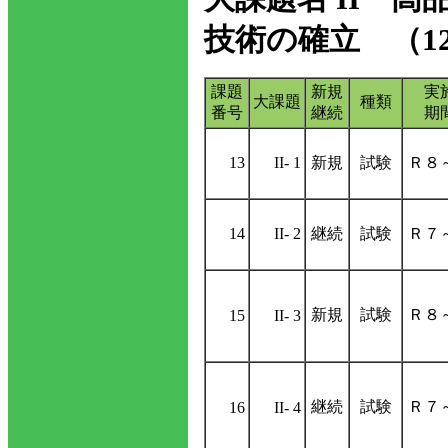
技術の確立 （1
課題
新規
実
大課題
種類
番号
継続
期
13
II- 1
新規
試験
Ｒ８
14
II- 2
継続
試験
Ｒ７
新規
試験
Ｒ８
15
II- 3
継続
試験
Ｒ７
16
II- 4