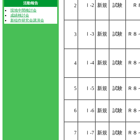
活動報告
Ⅰ-2
新規
試験
Ｒ
2
現地中間検討会
成績検討会
新稲作研究会講演会
Ⅰ-3
新規
試験
Ｒ８
3
Ⅰ-4
新規
試験
Ｒ８
4
5
Ⅰ-5
新規
試験
Ｒ８
6
Ⅰ-6
新規
試験
Ｒ８
7
Ⅰ-7
新規
試験
Ｒ８