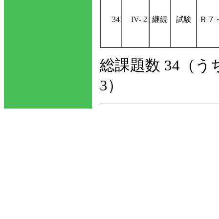
34
IV- 2
継続
試験
Ｒ７
総課題数 34（う
3）