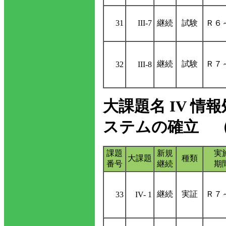
31
III-7
継続
試験
Ｒ６
継続
試験
Ｒ７
32
III-8
大課題名 IV 
ステムの確立 （
課題
新規
実
大課題
種類
番号
継続
期
継続
実証
Ｒ７
33
IV- 1