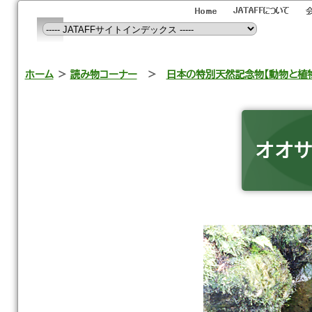
ホーム
＞
読み物コーナー
＞
日本の特別天然記念物【動物と植
オオ