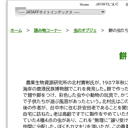
ホーム
＞
読み物コーナー
＞
虫のオブジェ
＞ 餅の虫た
餅
農業生物資源研究所の北村實彬氏が、1987年秋
海岸の鹿港民族博物館でこれを発見した。餅で作っ
で翅や脚をつけ、 彩色した虫や小動物の玩具で、か
で子供たちが遊ぶ風習があったという。北村氏はこ
後の作者が、 台中市に住む許安田老であることを聞
自宅に訪ねた。老は高齢ですでに製作をやめていた
ていた４種４点の虫があり、 これを“無理に”譲り受
仲間に分配した。ぼくもカマキリを頂いたが、この貴