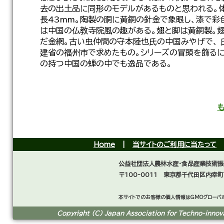
去の出土品に同形のモデルがあるものと思われる。体
長43mm。陶製の胴に黄銅の針金で象眼し、漆で彩色
は中国の仏教寺院風の趣がある。翅と脚は黄銅製。
だ金網。古い虫仲間の守本陸也氏の中国みやげで、 
建省の福州市で求めたもの。シリーズの冒頭を飾るに
の持つ中国の蝉の中でも逸品である。
Home
|
当サイトのご利用に当たって
公益社団法人農林水産・食品産業技術振
〒100-0011 東京都千代田区内幸町
本サイトでのお客様の個人情報はGMOグローバル
Copyright (C) Japan Association for Techno-innovat