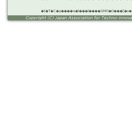
�{�T�C�g����q�l���l����GMO�O���[�o
Copyright (C) Japan Association for Techno-innovati