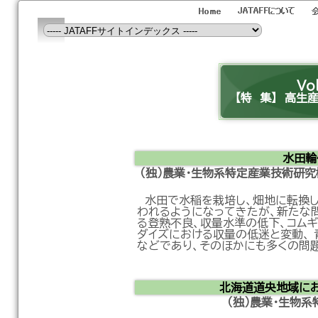
Vo
【特 集】 高生
水田輪
（独）農業・生物系特定産業技術
水田で水稲を栽培し、畑地に転換し
われるようになってきたが、新たな問
る登熟不良、収量水準の低下、コムギ
ダイズにおける収量の低迷と変動、 
などであり、そのほかにも多くの問
北海道道央地域に
（独）農業・生物