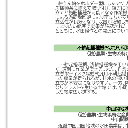
耕うん軸をホルダー型にしたアップ
ズ播種条に揃えて取り付け、後方に
立てと施肥播種が可能となる作業機
による過乾燥回避により苗立ちが安
立活性が良好となり、収量が増加し
により広い範囲で効果が確認された
とともに、水田輪作との関連につい
不耕起播種機および小明
（独）農業・生物系
不耕起播種機、浅耕播種機を用い
く、適期に作業ができる。また、作業
立懸架ディスク駆動式汎用不耕起播
した収量が得られるが、排水の悪い
立ちが不安定になりやすい。 一方、
なりクラストを生じる土壌では、小
した栽培法が適する。
中山間地
（独）農業・生物系特定
中山間
近畿中国四国地域の水田農業は、中