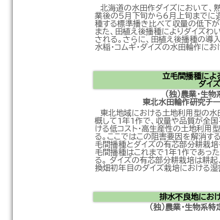
北海道の水田作ダイズにおいて、熟
業後の5月下旬から6月上旬までに遅
種する標準播き比べて収量の低下がな
また、田植え後播種によりダイズわ
される。さらに、田植え後播種の導
水稲・コムギ・ダイズの水田輪作に
立毛間播種によ
ダイ
（独）農業・生
東北水田輪作研究チ
東北地域における土地利用型の水
概して1年1作で、収量や品質が全国
ける低コスト・高生産性の土地利用
る。ここではこの阻害要因を解消する
毛間播種とダイズの有芯部分耕栽培を
毛間播種はこれまで1年1作であっ
る。 ダイズの有芯部分耕栽培は耕
換畑初年目のダイズ栽培における湿
排水不良地にお
（独）農業・生物系