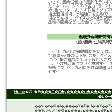
小さく、農業労働力の高齢化テンポ
たイネ・ ムギ・ダイズの省力・低コ
め、当センターは、ムギ作後のダイ
培土栽培技術、 水稲種子を鉄粉で
術などを核に、ダイズなどの肥培管理
品種の開発などに総合的に取り組ん
温暖多雨地帯特有
（独）農業・生物系
近年、九州・沖縄地域においては、
び収量・品質の低下が、また、 ダイ
による播き遅れや出芽不良が大きな
し、 その対応策について検討する
技術について、九州における問題点
介する。
Home
�@|�@
���T�C�g�����p�������
�b�v
��vﾐ�c�@�l�_����Y�E�H�i�Y��
��100-0011�@�����s���c���K��