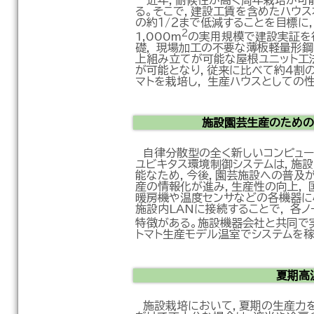
近年，耐候性が高く周年栽培が可
る。そこで，建設工賃を含めたハウ
の約１/２まで低減することを目標に
2
1,000m
の実用規模で建設実証を
礎， 現場加工の不要な薄板軽量形
上組み立てが可能な屋根ユニット工
が可能となり，従来に比べて約４割の
マトを栽培し， 生産ハウスとしての
施設園芸生産のための
自律分散型の全く新しいコンピュー
ユビキタス環境制御システムは，施設
能なため，今後，園芸施設への普及が
産の情報化が進み，生産性の向上， 
暖房機や温度センサなどの各機器に
施設内LANに接続することで， 各
特徴がある。施設機器会社と共同で実
トマト生産モデル温室でシステムを稼
夏期高
施設栽培において，夏期の生産力を