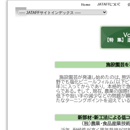
V
【特 集】
施設園芸を
施設園芸が発達し始めたのは，熊沢
野でも塩化ビニールフィルム（以下ビ
年）に入ってからであり， 本格的で
らである。そして，現在，農業の国
低下や担い手の減少などの問題が顕
たなターニングポイントを迎えている
新部材・新工法による低
（独）農業･食品産業