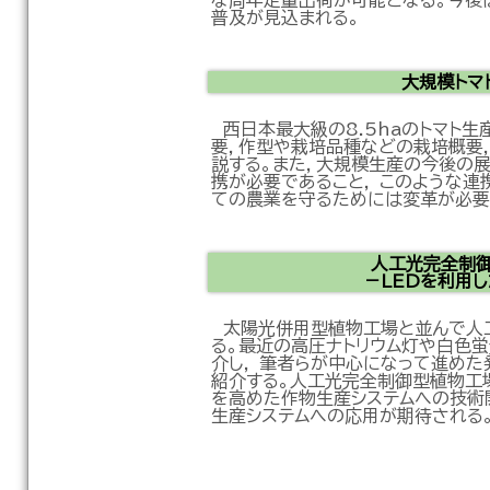
な周年定量出荷が可能となる。今後
普及が見込まれる。
大規模トマ
西日本最大級の8.5haのトマト
要，作型や栽培品種などの栽培概要
説する。また，大規模生産の今後の
携が必要であること， このような連
ての農業を守るためには変革が必要
人工光完全制
－LEDを利用
太陽光併用型植物工場と並んで人
る。最近の高圧ナトリウム灯や白色
介し， 筆者らが中心になって進めた
紹介する。人工光完全制御型植物工
を高めた作物生産システムへの技術
生産システムへの応用が期待される