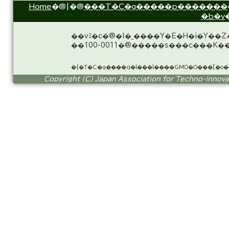
Home
�@|�@
���T�C�g�����p�������
�b�v
��vﾐ�c�@�l�_����Y�E�H�i�Y��
��100-0011�@�����s���c���K��
�{�T�C�g����q�l���l����GMO�O���[�o
Copyright (C) Japan Association for Techno-innovati