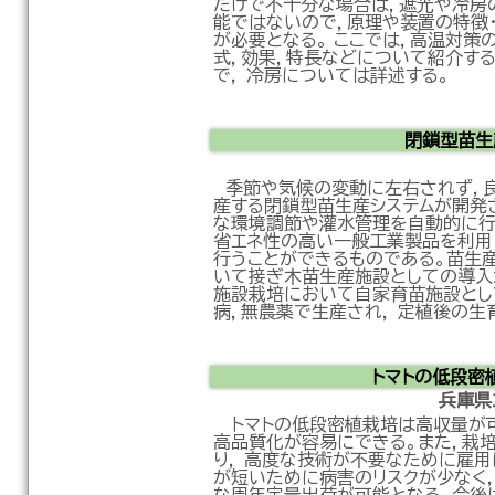
だけで不十分な場合は，遮光や冷房
能ではないので，原理や装置の特徴
が必要となる。 ここでは，高温対策
式，効果，特長などについて紹介す
で， 冷房については詳述する。
閉鎖型苗生
季節や気候の変動に左右されず，
産する閉鎖型苗生産システムが開発
な環境調節や灌水管理を自動的に行
省エネ性の高い一般工業製品を利用
行うことができるものである。苗生
いて接ぎ木苗生産施設としての導入
施設栽培において自家育苗施設とし
病，無農薬で生産され， 定植後の生
トマトの低段密
兵庫
トマトの低段密植栽培は高収量が可
高品質化が容易にできる。また，栽
り， 高度な技術が不要なために雇
が短いために病害のリスクが少なく